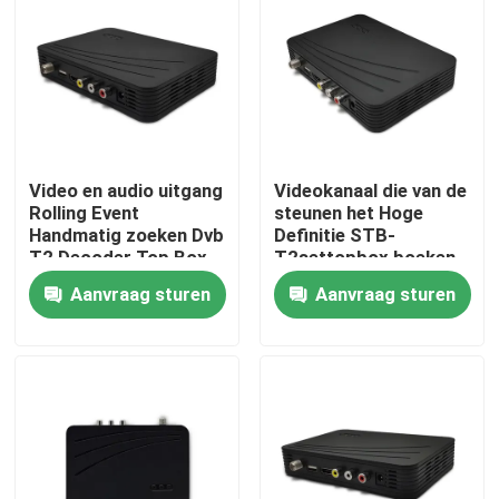
Over ons
Fabrieksreis
Video en audio uitgang
Videokanaal die van de
Kwaliteitscontrole
Rolling Event
steunen het Hoge
Handmatig zoeken Dvb
Definitie STB-
T2 Decoder Top Box
T2settopbox boeken
Contacteer ons
van Verbeteringsdvb
Aanvraag sturen
Aanvraag sturen
Vraag een offerte aan
Televisie Hoogste Doos
De Vastgestelde Hoogste Doos van DVBC