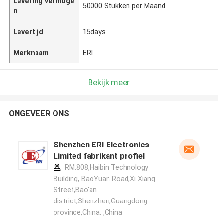
Levering vermoge
50000 Stukken per Maand
n
Levertijd
15days
Merknaam
ERI
Bekijk meer
ONGEVEER ONS
Shenzhen ERI Electronics
Limited fabrikant profiel
RM.808,Haibin Technology
Building, BaoYuan Road,Xi Xiang
Street,Bao'an
district,Shenzhen,Guangdong
province,China. ,China