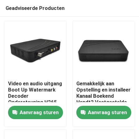
Geadviseerde Producten
Video en audio uitgang
Gemakkelijk aan
Boot Up Watermark
Opstelling en installeer
Decoder
Kanaal Boekend
Thuis
Ondersteuning H265
Handt2 Vastgestelde
Dvb T2 Tv Box 4 3/16
Hoogste Doos van
Aanvraag sturen
Aanvraag sturen
9 Aspect Ratio
Zoekendvb
Producten
VR-show