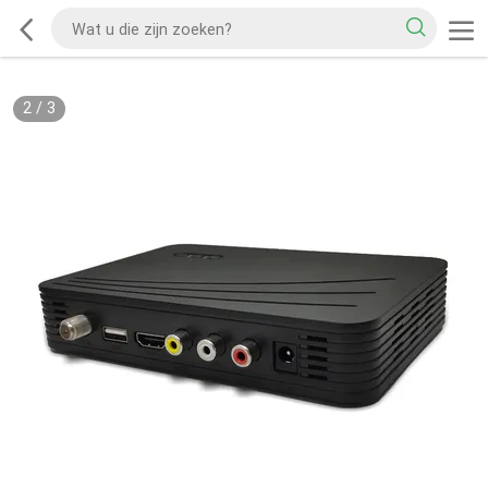
2
/
3