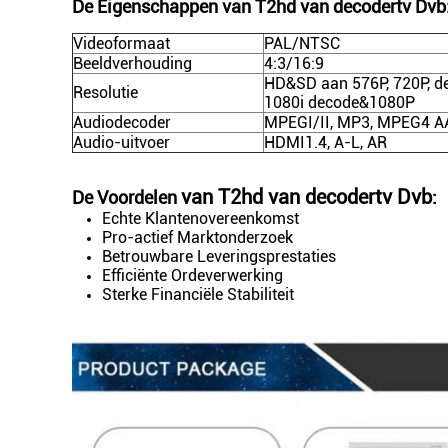
De Eigenschappen van T2hd van decodertv Dvb
Videoformaat
PAL/NTSC
Beeldverhouding
4:3/16:9
HD&SD aan 576P, 720P, de
Resolutie
1080i decode&1080P
Audiodecoder
MPEGI/II, MP3, MPEG4 A
Audio-uitvoer
HDMI1.4, A-L, AR
van T2hd van decodertv Dvb
De Voordelen
:
Echte Klantenovereenkomst
Pro-actief Marktonderzoek
Betrouwbare Leveringsprestaties
Efficiënte Ordeverwerking
Sterke Financiële Stabiliteit