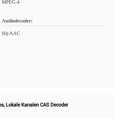
MPEG-4
Audiodecoder:
Hij-AAC
os
,
Lokale Kanalen CAS Decoder