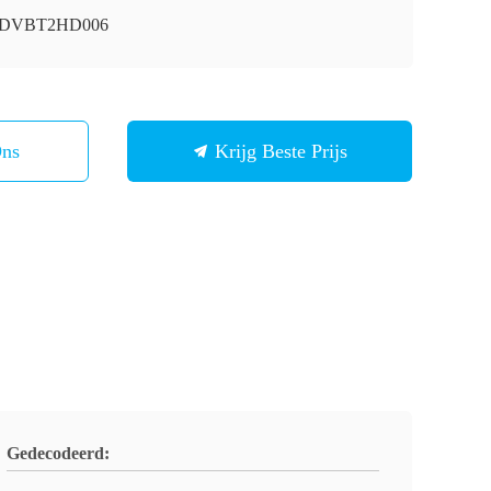
i-DVBT2HD006
Ons
Krijg Beste Prijs
Gedecodeerd: