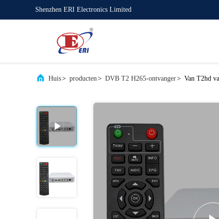
Shenzhen ERI Electronics Limited
Huis
>
producten
>
DVB T2 H265-ontvanger
>
Van T2hd va