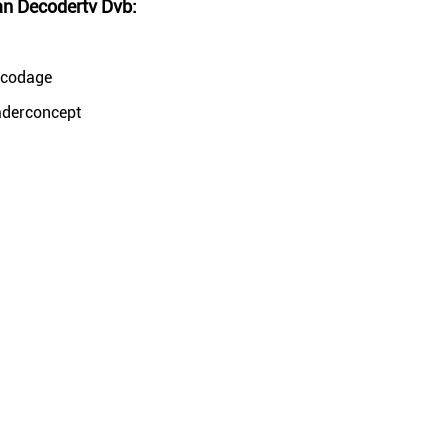
an Decodertv Dvb:
-codage
aderconcept