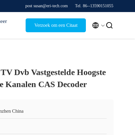
post susan@eri-tech.com
Tel. 86--13590151055
eer


Verzoek om een Citaat
TV Dvb Vastgestelde Hoogste
le Kanalen CAS Decoder
nzhen China