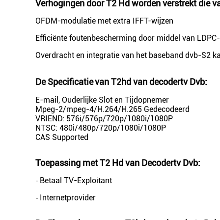
Verhogingen door T2 Hd worden verstrekt die v
OFDM-modulatie met extra IFFT-wijzen
Efficiënte foutenbescherming door middel van LDPC
Overdracht en integratie van het baseband dvb-S2 k
De Specificatie
van T2hd van decodertv Dvb
:
E-mail, Ouderlijke Slot en Tijdopnemer
Mpeg-2/mpeg-4/H.264/H.265 Gedecodeerd
VRIEND: 576i/576p/720p/1080i/1080P
NTSC: 480i/480p/720p/1080i/1080P
CAS Supported
Toepassing met T2 Hd van Decodertv Dvb:
Betaal TV-Exploitant
-
Internetprovider
-