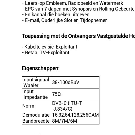
- Laars-op Embleem, Radiobeeld en Watermerk
- EPG van 7 dagen met Synopsis en Rolling Gebeurte
- En kanaal die boeken uitgeven
- E-mail, Ouderlijke Slot en Tijdopnemer
Toepassing met
de Ontvangers Vastgestelde H
Kabeltelevisie-Exploitant
-
- Betaal TV-Exploitant
Eigenschappen:
Inputsignaal
38-100dBuV
Waaier
Input
75Ω
Impedantie
DVB-C (ITU-T
Norm
J.83A/C)
Demodulatie
16,32,64,128,256QAM
Bandbreedte
8M/7M/6M