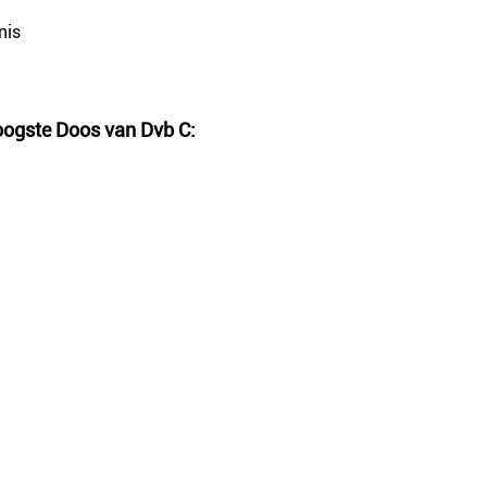
nis
oogste Doos van Dvb C
: