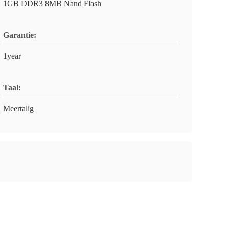
1GB DDR3 8MB Nand Flash
Garantie:
1year
Taal:
Meertalig