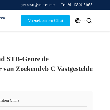
post susan@eri-tech.com
Tel. 86--13590151055
eer


Verzoek om een Citaat
nd STB-Genre de
 van Zoekendvb C Vastgestelde
nzhen China