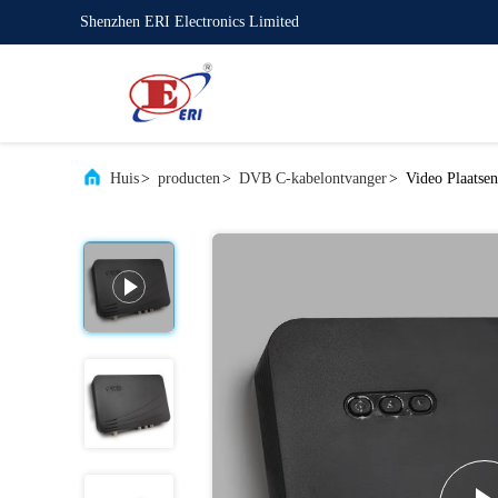
Shenzhen ERI Electronics Limited
Huis
>
producten
>
DVB C-kabelontvanger
>
Video Plaatse