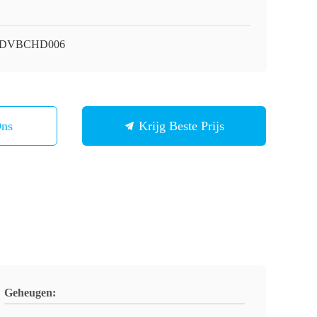
i-DVBCHD006
Ons
Krijg Beste Prijs
Geheugen: