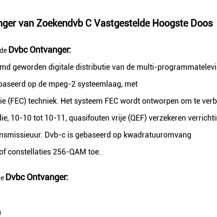
nger van Zoekendvb C Vastgestelde Hoogste Doos
Dvbc
Ontvanger:
de
emd geworden digitale distributie van de multi-programmatelevi
ebaseerd op de mpeg-2 systeemlaag, met
e (FEC) techniek. Het systeem FEC wordt ontworpen om te verb
e, 10-10 tot 10-11, quasifouten vrije (QEF) verzekeren verricht
ransmissieuur. Dvb-c is gebaseerd op kwadratuuromvang
 of constellaties 256-QAM toe.
Dvbc Ontvanger
:
de
)