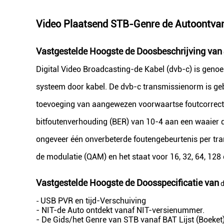
Video Plaatsend STB-Genre de Autoontva
Vastgestelde Hoogste de Doosbeschrijving van
Digital Video Broadcasting-de Kabel (dvb-c) is geno
systeem door kabel. De dvb-c transmissienorm is g
toevoeging van aangewezen voorwaartse foutcorrecti
bitfoutenverhouding (BER) van 10-4 aan een waaier di
ongeveer één onverbeterde foutengebeurtenis per t
de modulatie (QAM) en het staat voor 16, 32, 64, 128
Vastgestelde Hoogste
de
Doos
specificatie
van
USB PVR en tijd-Verschuiving
-
- NIT-de Auto ontdekt vanaf NIT-versienummer.
- De Gids/het Genre van STB vanaf BAT Lijst (Boeket