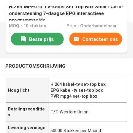
H.264 MPEG-4 TV-kabel Set Top Box Smart Card-
ondersteuning 7-daagse EPG interactieve
programmagids
MOQ：10 stukken
Prijs：Onderhandelbaar
Beste prijs
Contacteer ons
PRODUCTOMSCHRIJVING
H.264 kabel-tv set-top box
,
Hoog licht:
EPG kabel-tv set-top box
,
PVR mpg4 set-top box
Betalingsconditie
T/T, Western Union
s
Levering vermoge
50000 Stukken per Maand