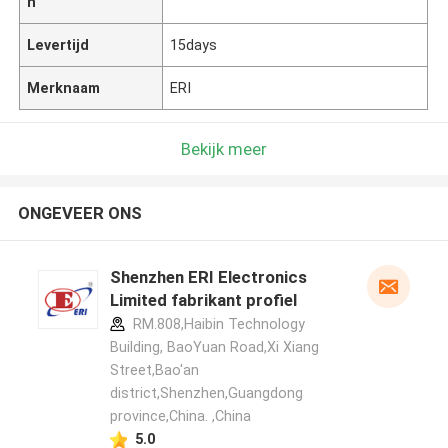
n
Levertijd
15days
Merknaam
ERI
Bekijk meer
ONGEVEER ONS
Shenzhen ERI Electronics
Limited fabrikant profiel
RM.808,Haibin Technology
Building, BaoYuan Road,Xi Xiang
Street,Bao'an
district,Shenzhen,Guangdong
province,China. ,China
5.0