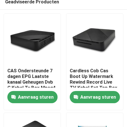
Geadviseerde Producten
CAS Ondersteunde 7
Cardless Cob Cas
dagen EPG Laatste
Boot Up Watermark
kanaal Geheugen Dvb
Rewind Record Live
C Kabel Tv Box Mpeg4
TV Kabel Set Top Box
Thuis
Hd
Aanvraag sturen
Aanvraag sturen
Producten
VR-show