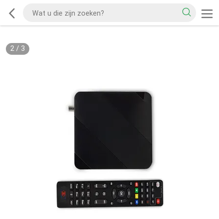
2
/
3