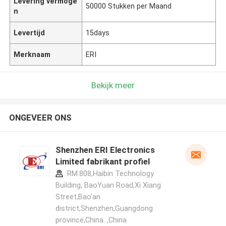
Levering vermoge
50000 Stukken per Maand
n
Levertijd
15days
Merknaam
ERI
Bekijk meer
ONGEVEER ONS
Shenzhen ERI Electronics
Limited fabrikant profiel
RM.808,Haibin Technology
Building, BaoYuan Road,Xi Xiang
Street,Bao'an
district,Shenzhen,Guangdong
province,China. ,China