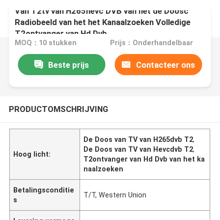
Van T2tv van H265hevc DVB van het de Doosc
Radiobeeld van het het Kanaalzoeken Volledige
T2ontvanger van Hd Dvb
MOQ：10 stukken
Prijs：Onderhandelbaar
Beste prijs
Contacteer ons
PRODUCTOMSCHRIJVING
De Doos van TV van H265dvb T2
,
De Doos van TV van Hevcdvb T2
,
Hoog licht:
T2ontvanger van Hd Dvb van het ka
naalzoeken
Betalingsconditie
T/T, Western Union
s