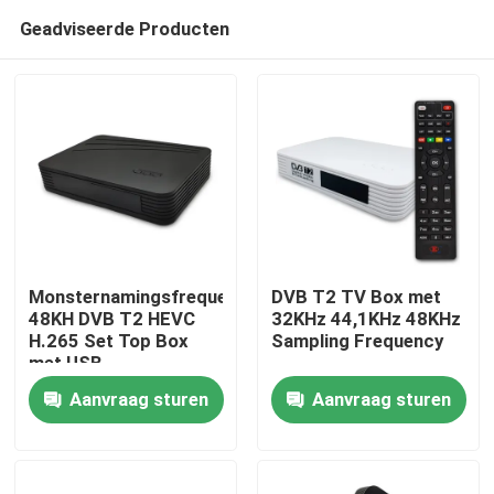
Geadviseerde Producten
Monsternamingsfrequentie
DVB T2 TV Box met
48KH DVB T2 HEVC
32KHz 44,1KHz 48KHz
H.265 Set Top Box
Sampling Frequency
Thuis
met USB-
connectiviteit
Aanvraag sturen
Aanvraag sturen
Producten
VR-show