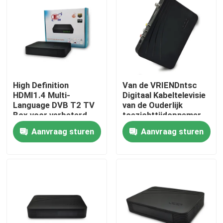
Over ons
Fabrieksreis
High Definition
Van de VRIENDntsc
Kwaliteitscontrole
HDMI1.4 Multi-
Digitaal Kabeltelevisie
Language DVB T2 TV
van de Ouderlijk
Box voor verbeterd
toezichttijdopnemer
Contacteer ons
bekijken
van de Doosdvb
Aanvraag sturen
Aanvraag sturen
Vastgesteld Hoogste
T2 Dvbc
Vraag een offerte aan
Televisie Hoogste Doos
De Vastgestelde Hoogste Doos van DVBC