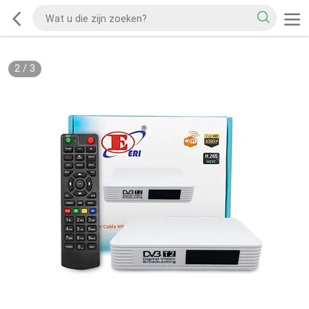
2
/
3