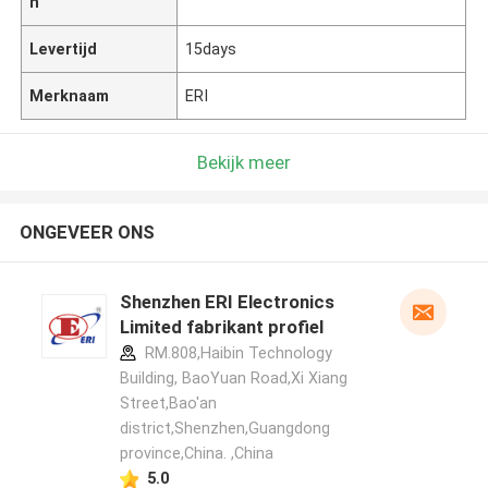
n
Levertijd
15days
Merknaam
ERI
Bekijk meer
ONGEVEER ONS
Shenzhen ERI Electronics
Limited fabrikant profiel
RM.808,Haibin Technology
Building, BaoYuan Road,Xi Xiang
Street,Bao'an
district,Shenzhen,Guangdong
province,China. ,China
5.0