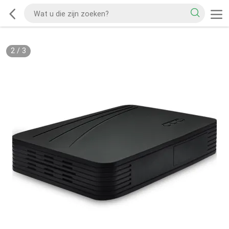
2
/
3