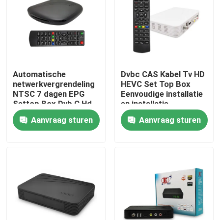
Over ons
Fabrieksreis
Automatische
Dvbc CAS Kabel Tv HD
netwerkvergrendeling
HEVC Set Top Box
Kwaliteitscontrole
NTSC 7 dagen EPG
Eenvoudige installatie
Settop Box Dvb C Hd
en installatie
Aanvraag sturen
Aanvraag sturen
Contacteer ons
Vraag een offerte aan
Televisie Hoogste Doos
De Vastgestelde Hoogste Doos van DVBC