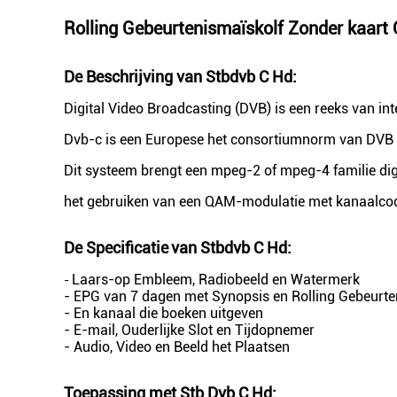
Rolling Gebeurtenismaïskolf Zonder kaar
De Beschrijving van Stbdvb C Hd:
Digital Video Broadcasting (DVB) is een reeks van int
Dvb-c is een Europese het consortiumnorm van DVB vo
Dit systeem brengt een mpeg-2 of mpeg-4 familie dig
het gebruiken van een QAM-modulatie met kanaalco
De Specificatie
van Stbdvb C Hd
:
Laars-op Embleem, Radiobeeld en Watermerk
-
- EPG van 7 dagen met Synopsis en Rolling Gebeurte
- En kanaal die boeken uitgeven
- E-mail, Ouderlijke Slot en Tijdopnemer
- Audio, Video en Beeld het Plaatsen
Toepassing met
Stb Dvb C Hd
: