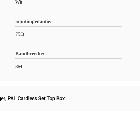
Wit
inputimpedantie:
75Ω
Bandbreedte:
8M
ger
,
PAL Cardless Set Top Box