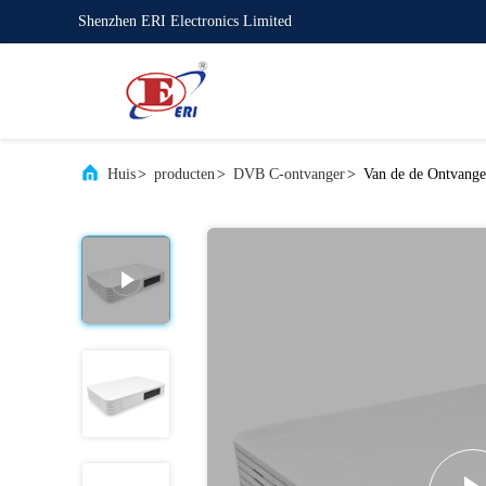
Shenzhen ERI Electronics Limited
Huis
>
producten
>
DVB C-ontvanger
>
Van de de Ontvange