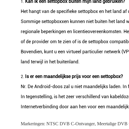
Kan ik een settopbox buiten mijn land gebruiken?
1.
Het hangt van de specifieke settopbox en het land af u
Sommige settopboxxen kunnen niet buiten het land w
regionale beperkingen en licentieovereenkomsten. Het
of de provider om te zien of is de settopbox compatibe
Bovendien, kunt u een virtueel particulier netwerk 
land terwijl in het buitenland.
Is er een maandelijkse prijs voor een settopbox?
2.
Nr. De Android-doos zal u niet maandelijks laden. In f
In tegenstelling, is het zeer verschillend van kabeld
Internetverbinding door aan hen voor een maandelijkse
Markeringen:
NTSC DVB C-Ontvanger
,
Meertalige DVB