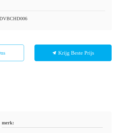
i-DVBCHD006
Ons
Krijg Beste Prijs
merk: