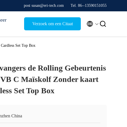
post susan@eri-tech.com
Tel. 86--13590151055
eer


Verzoek om een Citaat
 Cardless Set Top Box
vangers de Rolling Gebeurtenis
VB C Maïskolf Zonder kaart
ess Set Top Box
nzhen China