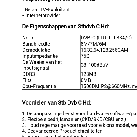
Betaal TV-Exploitant
-
- Internetprovider
De Eigenschappen
van Stbdvb C Hd
:
Norm
DVB-C (ITU-T J.83A/C)
Bandbreedte
8M/7M/6M
Demodulatie
16,32,64,128,256QAM
Inputimpedantie
75Ω
De Waaier van het
38-100dBuV
inputsignaal
DDR3
128MB
Flits
8MB
Cpu-Frequentie
1500DMIPS@660MHz, met
Voordelen van
Stb Dvb C Hd
:
De aanpassingsdienst voor hardware/software/pak
1.
2. Flexibele bedrijfsmanier (CKD/SKD/CBU enz.)
3. Houd regelmatige voorraad voor elk ons model, wan
4. Geavanceerde Productiefaciliteiten
5. Hoog - kwaliteitsmaterialen