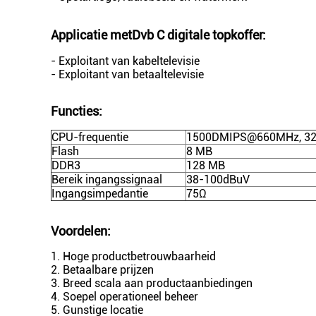
Applicatie met
Dvb C digitale topkoffer
:
- Exploitant van kabeltelevisie
- Exploitant van betaaltelevisie
Functies:
CPU-frequentie
1500DMIPS@660MHz, 32
Flash
8 MB
DDR3
128 MB
Bereik ingangssignaal
38-100dBuV
Ingangsimpedantie
75Ω
Voordelen:
1. Hoge productbetrouwbaarheid
2. Betaalbare prijzen
3. Breed scala aan productaanbiedingen
4. Soepel operationeel beheer
5. Gunstige locatie