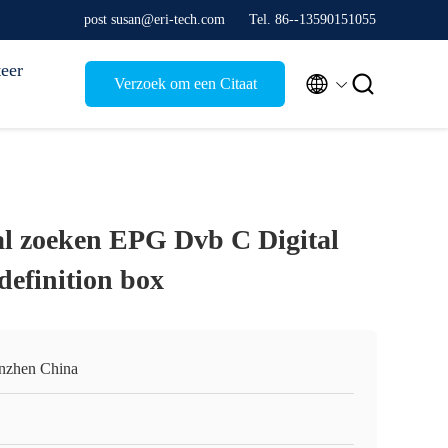
post susan@eri-tech.com
Tel. 86--13590151055
eer


Verzoek om een Citaat
al zoeken EPG Dvb C Digital
definition box
nzhen China