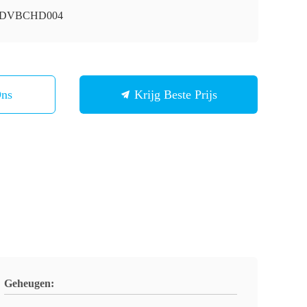
i-DVBCHD004
Ons
Krijg Beste Prijs
Geheugen: