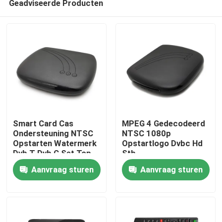
Geadviseerde Producten
Smart Card Cas
MPEG 4 Gedecodeerd
Ondersteuning NTSC
NTSC 1080p
Opstarten Watermerk
Opstartlogo Dvbc Hd
Dvb T Dvb C Set Top
Stb
Thuis
Box
Aanvraag sturen
Aanvraag sturen
Producten
VR-show