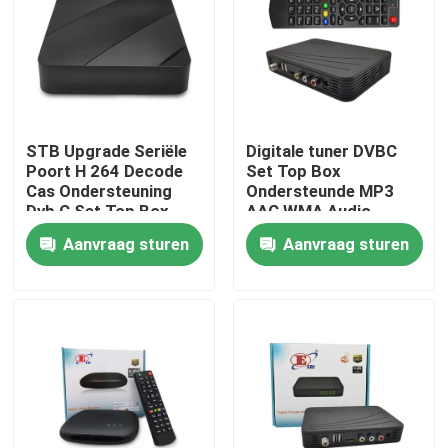
Over ons
Fabrieksreis
STB Upgrade Seriële
Digitale tuner DVBC
Poort H 264 Decode
Set Top Box
Kwaliteitscontrole
Cas Ondersteuning
Ondersteunde MP3
Dvb C Set Top Box
AAC WMA Audio
formaten
Aanvraag sturen
Aanvraag sturen
Contacteer ons
Vraag een offerte aan
Televisie Hoogste Doos
De Vastgestelde Hoogste Doos van DVBC