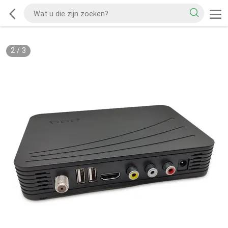
2
/
3