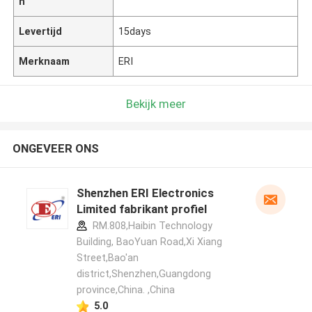
n
Levertijd
15days
Merknaam
ERI
Bekijk meer
ONGEVEER ONS
Shenzhen ERI Electronics
Limited fabrikant profiel
RM.808,Haibin Technology
Building, BaoYuan Road,Xi Xiang
Street,Bao'an
district,Shenzhen,Guangdong
province,China. ,China
5.0