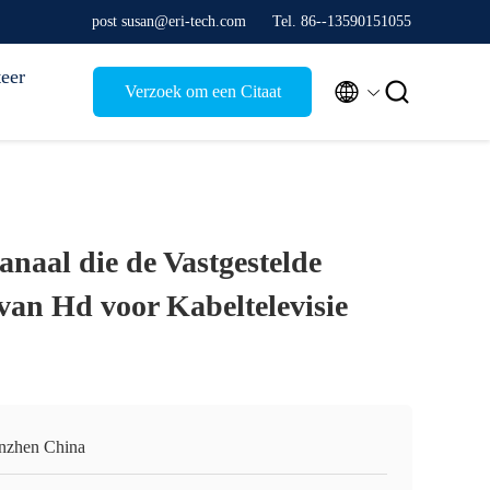
post susan@eri-tech.com
Tel. 86--13590151055
eer


Verzoek om een Citaat
naal die de Vastgestelde
van Hd voor Kabeltelevisie
nzhen China