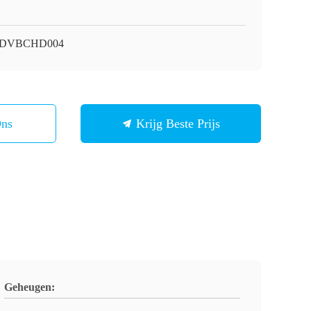
i-DVBCHD004
Ons
Krijg Beste Prijs
Geheugen: