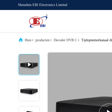
Shenzhen ERI Electronics Limited
Huis
>
producten
>
Decoder DVB C
>
Tijdopnemerkanaal di