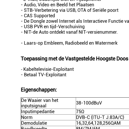
- Audio, Video en Beeld het Plaatsen
- STB-Verbetering via USB, OTA of Seriële poort
- CAS Supported
- De Dongle zowel Internet als Interactieve Functie 
- USB PVR en tijd-Verschuiving
- NIT-de Auto ontdekt vanaf NIT-versienummer.
- Laars-op Embleem, Radiobeeld en Watermerk
Toepassing met
de Vastgestelde Hoogste Doos 
Kabeltelevisie-Exploitant
-
- Betaal TV-Exploitant
Eigenschappen:
De Waaier van het
38-100dBuV
inputsignaal
Inputimpedantie
75Ω
Norm
DVB-C (ITU-T J.83A/C)
Demodulatie
16,32,64,128,256QAM
Bandbreedte
8M/7M/6M