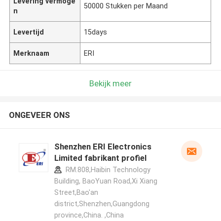
Levering vermoge
50000 Stukken per Maand
n
Levertijd
15days
Merknaam
ERI
Bekijk meer
ONGEVEER ONS
Shenzhen ERI Electronics
Limited fabrikant profiel
RM.808,Haibin Technology
Building, BaoYuan Road,Xi Xiang
Street,Bao'an
district,Shenzhen,Guangdong
province,China. ,China