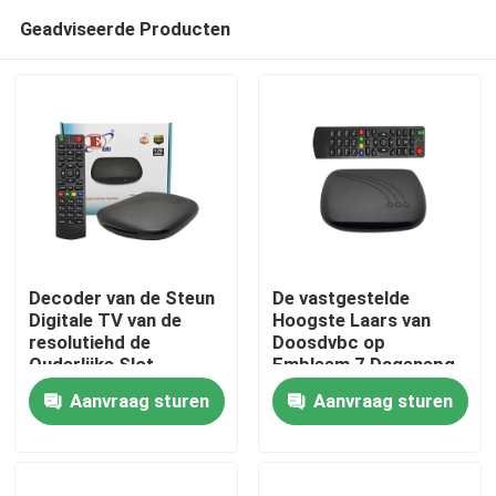
Geadviseerde Producten
Decoder van de Steun
De vastgestelde
Digitale TV van de
Hoogste Laars van
resolutiehd de
Doosdvbc op
Thuis
Ouderlijke Slot
Embleem 7 Dagenepg
Geavanceerde
Decoder Hevc 256
Aanvraag sturen
Aanvraag sturen
Veiligheid
Producten
VR-show