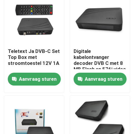
Over ons
Fabrieksreis
Teletext Ja DVB-C Set
Digitale
Kwaliteitscontrole
Top Box met
kabelontvanger
stroomtoestel 12V 1A
decoder DVB C met 8
MB Flash en 576i video
Contacteer ons
resolutie
Aanvraag sturen
Aanvraag sturen
Vraag een offerte aan
Televisie Hoogste Doos
De Vastgestelde Hoogste Doos van DVBC