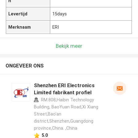
n
Levertijd
15days
Merknaam
ERI
Bekijk meer
ONGEVEER ONS
Shenzhen ERI Electronics
Limited fabrikant profiel
RM.808,Haibin Technology
Building, BaoYuan Road,Xi Xiang
Street,Bao'an
district,Shenzhen,Guangdong
province,China. ,China
5.0