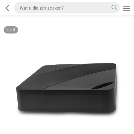
2
/
3