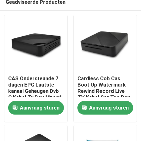
Geadviseerde Producten
CAS Ondersteunde 7
Cardless Cob Cas
dagen EPG Laatste
Boot Up Watermark
kanaal Geheugen Dvb
Rewind Record Live
C Kabel Tv Box Mpeg4
TV Kabel Set Top Box
Thuis
Hd
Aanvraag sturen
Aanvraag sturen
Producten
VR-show