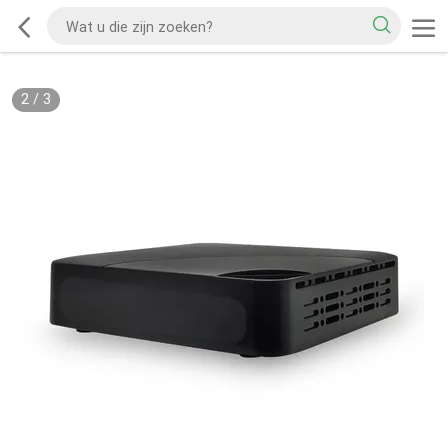
2
/
3