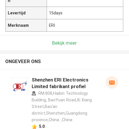
n
Levertijd
15days
Merknaam
ERI
Bekijk meer
ONGEVEER ONS
Shenzhen ERI Electronics
Limited fabrikant profiel
RM.808,Haibin Technology
Building, BaoYuan Road,Xi Xiang
Street,Bao'an
district,Shenzhen,Guangdong
province,China. ,China
5.0