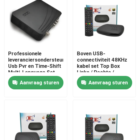
Over ons
Fabrieksreis
Professionele
Boven USB-
Kwaliteitscontrole
leveranciersondersteuning
connectiviteit 48KHz
Usb Pvr en Time-Shift
kabel set Top Box
Multi-Language Set-
Links / Rechts /
Contacteer ons
Top Box Kabel-tv-box
Stereo Audio Mode
Aanvraag sturen
Aanvraag sturen
Vraag een offerte aan
Televisie Hoogste Doos
De Vastgestelde Hoogste Doos van DVBC