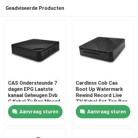
Geadviseerde Producten
CAS Ondersteunde 7
Cardless Cob Cas
dagen EPG Laatste
Boot Up Watermark
kanaal Geheugen Dvb
Rewind Record Live
Thuis
C Kabel Tv Box Mpeg4
TV Kabel Set Top Box
Hd
Aanvraag sturen
Aanvraag sturen
Producten
VR-show