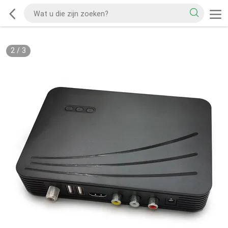
2
/
3