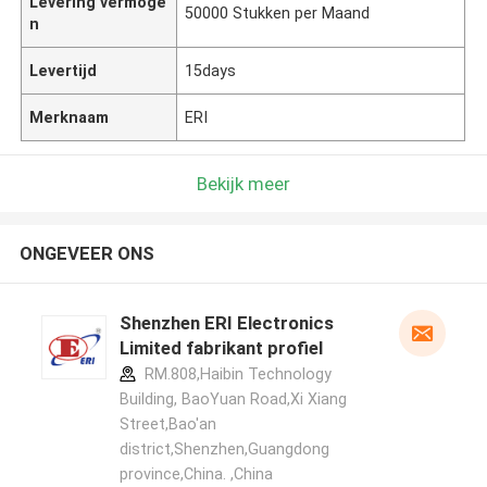
Levering vermoge
50000 Stukken per Maand
n
Levertijd
15days
Merknaam
ERI
Bekijk meer
ONGEVEER ONS
Shenzhen ERI Electronics
Limited fabrikant profiel
RM.808,Haibin Technology
Building, BaoYuan Road,Xi Xiang
Street,Bao'an
district,Shenzhen,Guangdong
province,China. ,China