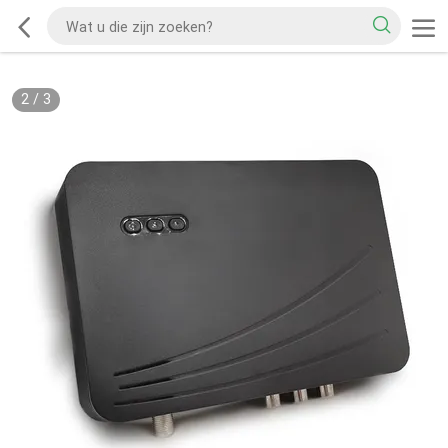
2
/
3