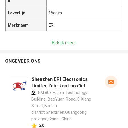
n
Levertijd
15days
Merknaam
ERI
Bekijk meer
ONGEVEER ONS
Shenzhen ERI Electronics
Limited fabrikant profiel
RM.808,Haibin Technology
Building, BaoYuan Road,Xi Xiang
Street,Bao'an
district,Shenzhen,Guangdong
province,China. ,China
5.0