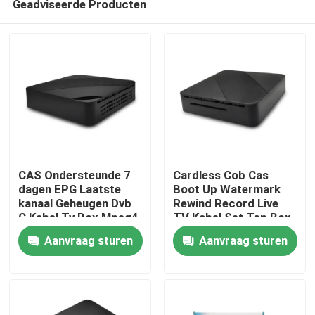
Geadviseerde Producten
CAS Ondersteunde 7
Cardless Cob Cas
dagen EPG Laatste
Boot Up Watermark
kanaal Geheugen Dvb
Rewind Record Live
C Kabel Tv Box Mpeg4
TV Kabel Set Top Box
Thuis
Hd
Aanvraag sturen
Aanvraag sturen
Producten
VR-show