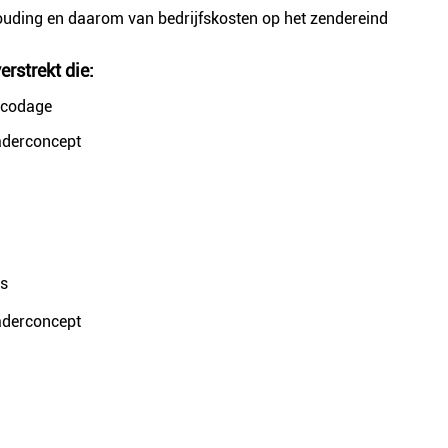
ding en daarom van bedrijfskosten op het zendereind
erstrekt die:
-codage
aderconcept
is
aderconcept