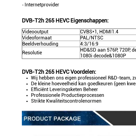
Internetprovider
-
DVB-T2h 265 HEVC
Eigenschappen:
Videooutput
CVBS*1, HDMI1.4
Videoformaat
PAL/NTSC
Beeldverhouding
4:3/16:9
HD&SD aan 576P, 720P, de
Resolutie
1080i decode&1080P
DVB-T2h 265 HEVC
Voordelen:
Wij hebben ons eigen professioneel R&D-team, zo
De kleine hoeveelheid kan goedkeuren (geen kwes
Efficiënt Leveringsketen Beheer
Professionele Productieprocessen
Strikte Kwaliteitscontrolenormen