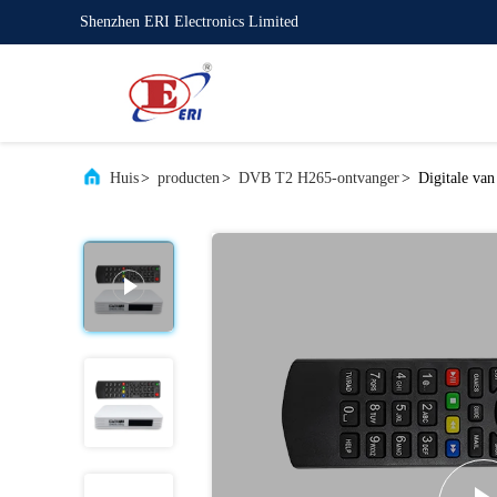
Shenzhen ERI Electronics Limited
Huis
>
producten
>
DVB T2 H265-ontvanger
>
Digitale va