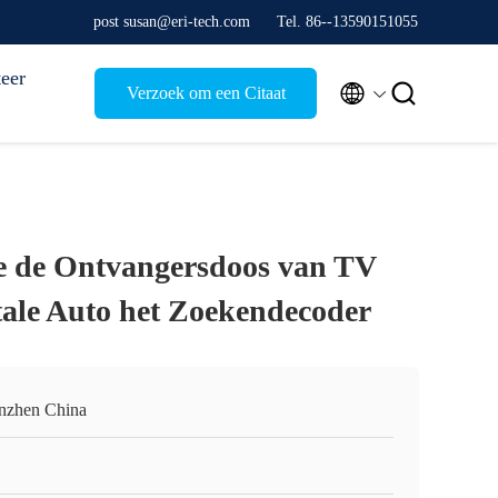
post susan@eri-tech.com
Tel. 86--13590151055
eer


Verzoek om een Citaat
de de Ontvangersdoos van TV
ale Auto het Zoekendecoder
nzhen China