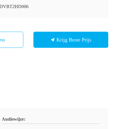
i-DVBT2HD006
Ons
Krijg Beste Prijs
Audiowijze: