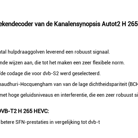
oekendecoder van de Kanalensynopsis Autot2 H 26
al hulpdraaggolven leverend een robuust signaal.
nde wijzen aan, die tot het maken een zeer flexibele norm.
lfde codage die voor dvb-S2 werd geselecteerd.
haudhuri-Hocquengham van van de lage dichtheidspariteit (BC
 met hoge geluidsniveaus en interferentie, die een zeer robuust 
VB-T2 H 265 HEVC
:
etere SFN-prestaties in vergelijking tot dvb-t