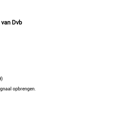
5 van Dvb
H)
signaal opbrengen.