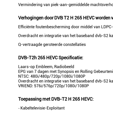
Vermindering van piek-aan-gemiddelde machtsverhou
Verhogingen door
DVB
T2 H 265 HEVC worden
v
Efficiënte foutenbescherming door middel van LDPC
Overdracht en integratie van het baseband dvb-S2 k
Q-vertraagde geroteerde constellaties
DVB-T2h 265 HEVC Specificatie
:
Laars-op Embleem, Radiobeeld
EPG van 7 dagen met Synopsis en Rolling Gebeurten
NTSC: 480i/480p/720p/1080i/1080P
Overdracht en integratie van het baseband dvb-S2 k
VRIEND: 576i/576p/720p/1080i/1080P
Toepassing met
DVB-T2 H 265 HEVC
:
Kabeltelevisie-Exploitant
-