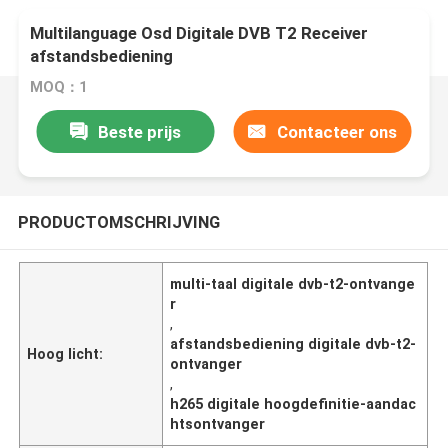
Multilanguage Osd Digitale DVB T2 Receiver
afstandsbediening
MOQ：1
Beste prijs
Contacteer ons
PRODUCTOMSCHRIJVING
multi-taal digitale dvb-t2-ontvange
r
,
afstandsbediening digitale dvb-t2-
Hoog licht:
ontvanger
,
h265 digitale hoogdefinitie-aandac
htsontvanger