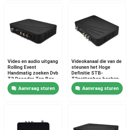
Over ons
Fabrieksreis
Kwaliteitscontrole
Video en audio uitgang
Videokanaal die van de
Rolling Event
steunen het Hoge
Contacteer ons
Handmatig zoeken Dvb
Definitie STB-
T2 Decoder Top Box
T2settopbox boeken
van Verbeteringsdvb
Aanvraag sturen
Aanvraag sturen
Vraag een offerte aan
Televisie Hoogste Doos
De Vastgestelde Hoogste Doos van DVBC