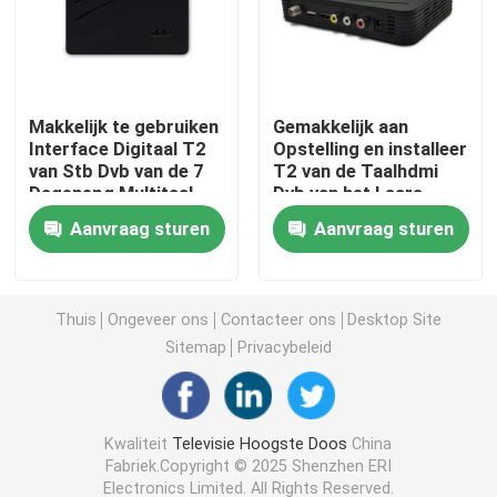
Kabel Vastgestelde Hoogste Doos
Makkelijk te gebruiken
Gemakkelijk aan
Mpeg4 Vastgestelde Hoogste Doos
Interface Digitaal T2
Opstelling en installeer
van Stb Dvb van de 7
T2 van de Taalhdmi
Dagenepg Multitaal
Dvb van het Laars
DVB T2 H265-ontvanger
omhoog Radiobeeld
Aanvraag sturen
Aanvraag sturen
Multi
De Doos van Linux IPTV
Thuis
Ongeveer ons
Contacteer ons
Desktop Site
DVB C-ontvanger
Sitemap
Privacybeleid
HD HEVC-settopbox
Kwaliteit
Televisie Hoogste Doos
China
Fabriek.Copyright © 2025 Shenzhen ERI
Decoder DVB C
Electronics Limited. All Rights Reserved.