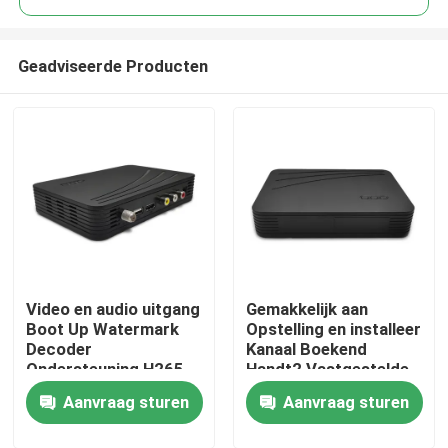
Geadviseerde Producten
Video en audio uitgang
Gemakkelijk aan
Thuis
Boot Up Watermark
Opstelling en installeer
Decoder
Kanaal Boekend
Ondersteuning H265
Handt2 Vastgestelde
Producten
Dvb T2 Tv Box 4 3/16
Hoogste Doos van
Aanvraag sturen
Aanvraag sturen
9 Aspect Ratio
Zoekendvb
VR-show