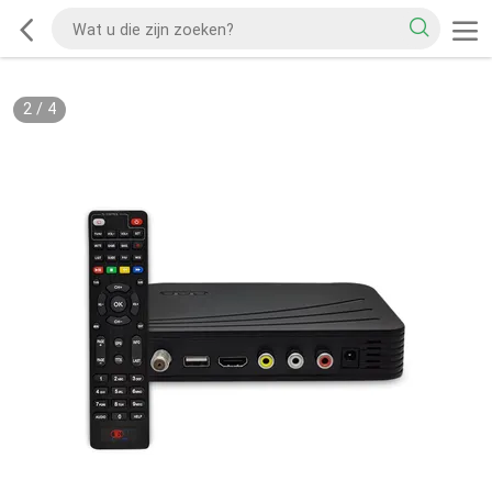
2
/
4