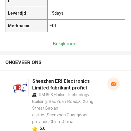
n
Levertijd
15days
Merknaam
ERI
Bekijk meer
ONGEVEER ONS
Shenzhen ERI Electronics
Limited fabrikant profiel
RM.808,Haibin Technology
Building, BaoYuan Road,Xi Xiang
Street,Bao'an
district,Shenzhen,Guangdong
province,China. ,China
5.0