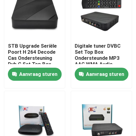
Over ons
Fabrieksreis
STB Upgrade Seriële
Digitale tuner DVBC
Poort H 264 Decode
Set Top Box
Kwaliteitscontrole
Cas Ondersteuning
Ondersteunde MP3
Dvb C Set Top Box
AAC WMA Audio
formaten
Aanvraag sturen
Aanvraag sturen
Contacteer ons
Vraag een offerte aan
Televisie Hoogste Doos
De Vastgestelde Hoogste Doos van DVBC