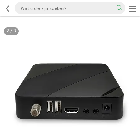
2
/
3