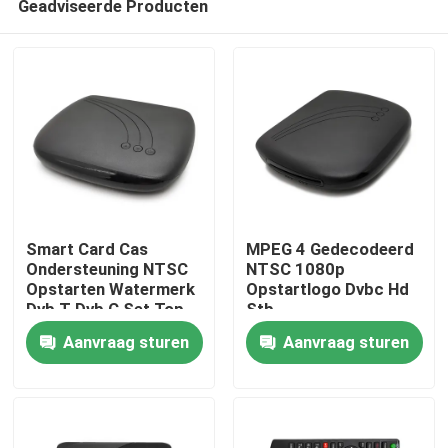
Geadviseerde Producten
Smart Card Cas
MPEG 4 Gedecodeerd
Ondersteuning NTSC
NTSC 1080p
Opstarten Watermerk
Opstartlogo Dvbc Hd
Dvb T Dvb C Set Top
Stb
Thuis
Box
Aanvraag sturen
Aanvraag sturen
Producten
VR-show