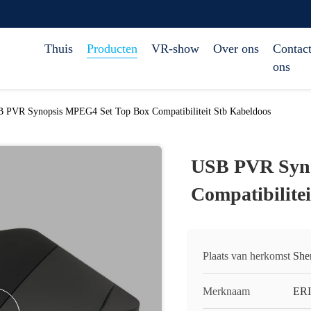
Thuis
Producten
VR-show
Over ons
Contact
ons
 PVR Synopsis MPEG4 Set Top Box Compatibiliteit Stb Kabeldoos
USB PVR Syno
Compatibilite
Plaats van herkomst
She
Merknaam
ERI