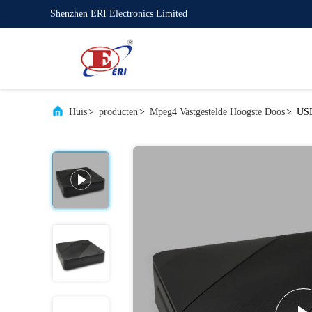
Shenzhen ERI Electronics Limited
Huis
>
producten
>
Mpeg4 Vastgestelde Hoogste Doos
>
USB