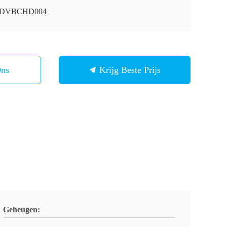
i-DVBCHD004
Ons
Krijg Beste Prijs
Geheugen: