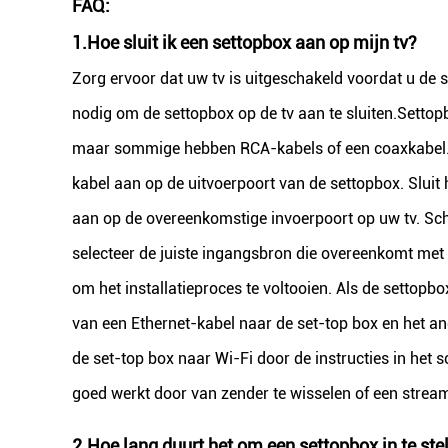
FAQ:
1.
Hoe sluit ik een settopbox aan op mijn tv?
Zorg ervoor dat uw tv is uitgeschakeld voordat u de se
nodig om de settopbox op de tv aan te sluiten.Sett
maar sommige hebben RCA-kabels of een coaxkabel. 
kabel aan op de uitvoerpoort van de settopbox. Slui
aan op de overeenkomstige invoerpoort op uw tv. Scha
selecteer de juiste ingangsbron die overeenkomt met 
om het installatieproces te voltooien. Als de settopbo
van een Ethernet-kabel naar de set-top box en het an
de set-top box naar Wi-Fi door de instructies in het
goed werkt door van zender te wisselen of een stream
2.
Hoe lang duurt het om een ​​settopbox in te ste