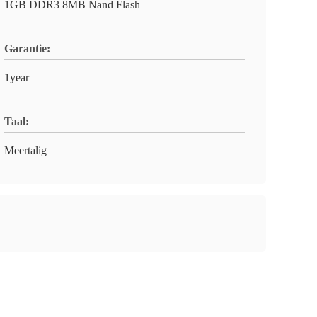
1GB DDR3 8MB Nand Flash
Garantie:
1year
Taal:
Meertalig