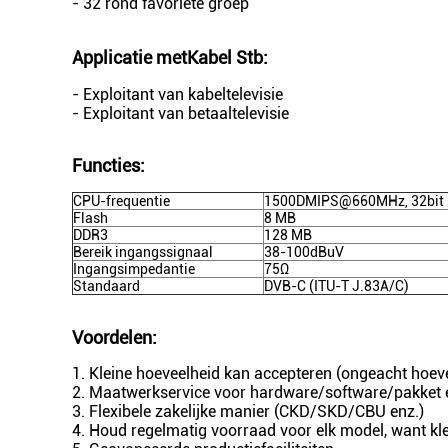
- 32 rond favoriete groep
Applicatie met
Kabel Stb
:
- Exploitant van kabeltelevisie
- Exploitant van betaaltelevisie
Functies:
CPU-frequentie
1500DMIPS@660MHz, 32bit
Flash
8 MB
DDR3
128 MB
Bereik ingangssignaal
38-100dBuV
Ingangsimpedantie
75Ω
Standaard
DVB-C (ITU-T J.83A/C)
Voordelen:
1. Kleine hoeveelheid kan accepteren (ongeacht hoeve
2. Maatwerkservice voor hardware/software/pakket 
3. Flexibele zakelijke manier (CKD/SKD/CBU enz.)
4. Houd regelmatig voorraad voor elk model, want kl