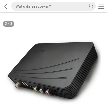
2
/
3