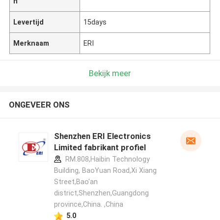
n
Levertijd
15days
Merknaam
ERI
Bekijk meer
ONGEVEER ONS
Shenzhen ERI Electronics
Limited fabrikant profiel
RM.808,Haibin Technology
Building, BaoYuan Road,Xi Xiang
Street,Bao'an
district,Shenzhen,Guangdong
province,China. ,China
5.0