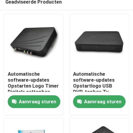
Geadviseerde Producten
Automatische
Automatische
software-updates
software-updates
Opstarten Logo Timer
Opstartlogo USB
Digitale settopbox
PVR-topbox Tv
Thuis
Digitale tv-settopbox
digitale kabelset-
Aanvraag sturen
Aanvraag sturen
topbox
Producten
VR-show