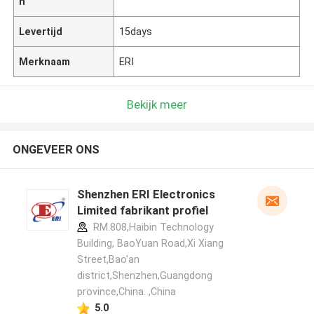
n
Levertijd
15days
Merknaam
ERI
Bekijk meer
ONGEVEER ONS
Shenzhen ERI Electronics
Limited fabrikant profiel
RM.808,Haibin Technology
Building, BaoYuan Road,Xi Xiang
Street,Bao'an
district,Shenzhen,Guangdong
province,China. ,China
5.0