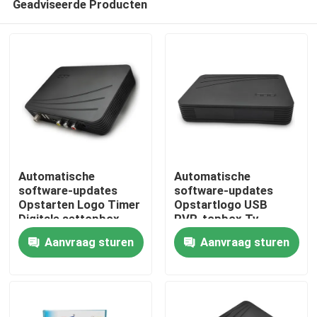
Geadviseerde Producten
Automatische
Automatische
software-updates
software-updates
Opstarten Logo Timer
Opstartlogo USB
Digitale settopbox
PVR-topbox Tv
Thuis
Digitale tv-settopbox
digitale kabelset-
Aanvraag sturen
Aanvraag sturen
topbox
Producten
VR-show