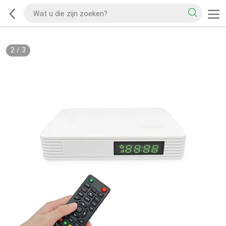
2
/
3