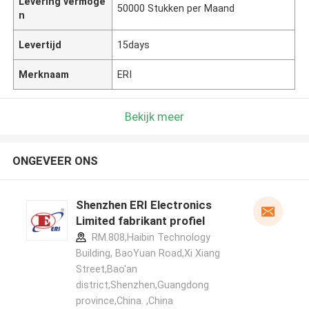
Levering vermoge
50000 Stukken per Maand
n
Levertijd
15days
Merknaam
ERI
Bekijk meer
ONGEVEER ONS
Shenzhen ERI Electronics
Limited fabrikant profiel
RM.808,Haibin Technology
Building, BaoYuan Road,Xi Xiang
Street,Bao'an
district,Shenzhen,Guangdong
province,China. ,China