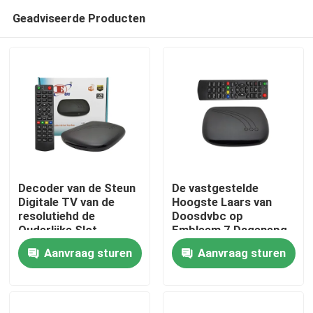
Geadviseerde Producten
Decoder van de Steun
De vastgestelde
Digitale TV van de
Hoogste Laars van
resolutiehd de
Doosdvbc op
Thuis
Ouderlijke Slot
Embleem 7 Dagenepg
Geavanceerde
Decoder Hevc 256
Aanvraag sturen
Aanvraag sturen
Veiligheid
Producten
VR-show