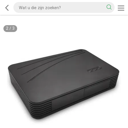
2
/
3