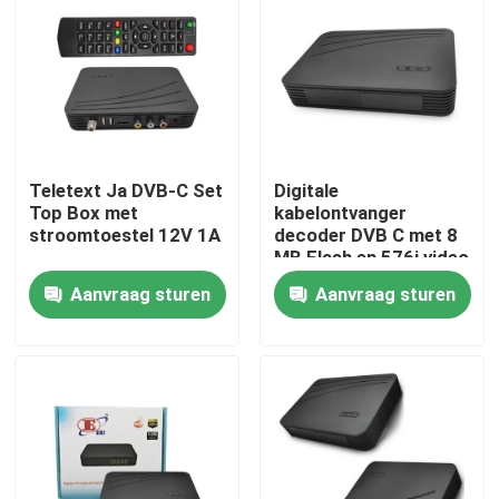
Over ons
Fabrieksreis
Teletext Ja DVB-C Set
Digitale
Kwaliteitscontrole
Top Box met
kabelontvanger
stroomtoestel 12V 1A
decoder DVB C met 8
MB Flash en 576i video
Contacteer ons
resolutie
Aanvraag sturen
Aanvraag sturen
Vraag een offerte aan
Televisie Hoogste Doos
De Vastgestelde Hoogste Doos van DVBC