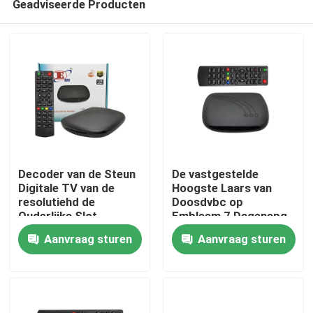
Geadviseerde Producten
Decoder van de Steun
De vastgestelde
Digitale TV van de
Hoogste Laars van
resolutiehd de
Doosdvbc op
Ouderlijke Slot
Embleem 7 Dagenepg
Thuis
Geavanceerde
Decoder Hevc 256
Aanvraag sturen
Aanvraag sturen
Veiligheid
Producten
VR-show