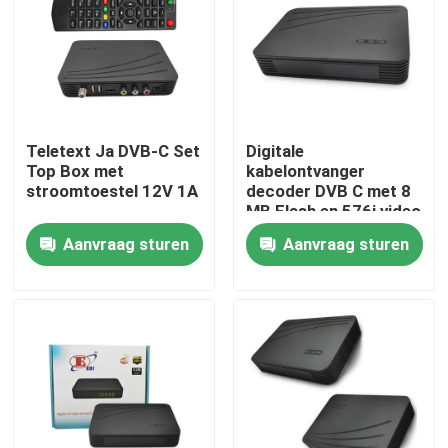
Over ons
Fabrieksreis
Teletext Ja DVB-C Set
Digitale
Top Box met
kabelontvanger
Kwaliteitscontrole
stroomtoestel 12V 1A
decoder DVB C met 8
MB Flash en 576i video
resolutie
Aanvraag sturen
Aanvraag sturen
Contacteer ons
Vraag een offerte aan
Televisie Hoogste Doos
De Vastgestelde Hoogste Doos van DVBC