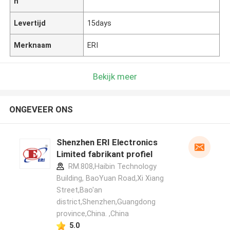
n
Levertijd
15days
Merknaam
ERI
Bekijk meer
ONGEVEER ONS
Shenzhen ERI Electronics
Limited fabrikant profiel
RM.808,Haibin Technology
Building, BaoYuan Road,Xi Xiang
Street,Bao'an
district,Shenzhen,Guangdong
province,China. ,China
5.0