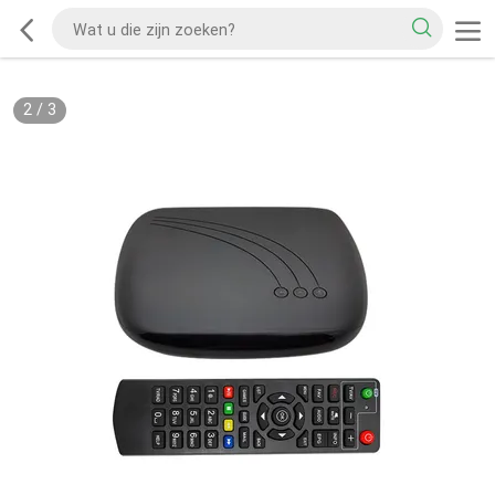
2
/
3