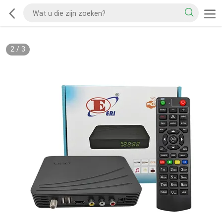
2
/
3