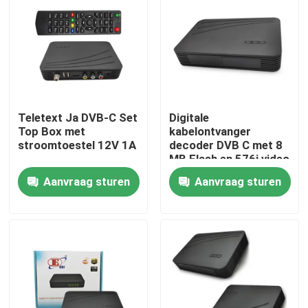
Over ons
Fabrieksreis
Teletext Ja DVB-C Set
Digitale
Kwaliteitscontrole
Top Box met
kabelontvanger
stroomtoestel 12V 1A
decoder DVB C met 8
MB Flash en 576i video
Contacteer ons
resolutie
Aanvraag sturen
Aanvraag sturen
Vraag een offerte aan
Televisie Hoogste Doos
De Vastgestelde Hoogste Doos van DVBC