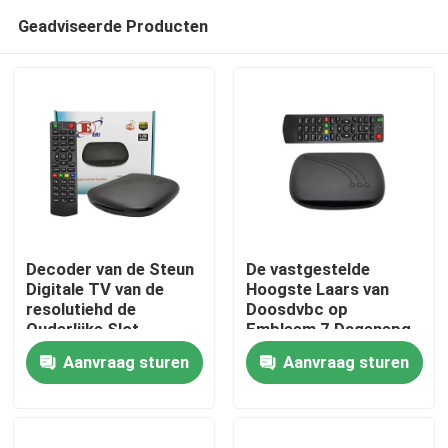
Geadviseerde Producten
Decoder van de Steun
De vastgestelde
Digitale TV van de
Hoogste Laars van
resolutiehd de
Doosdvbc op
Thuis
Ouderlijke Slot
Embleem 7 Dagenepg
Geavanceerde
Decoder Hevc 256
Aanvraag sturen
Aanvraag sturen
Veiligheid
Producten
VR-show