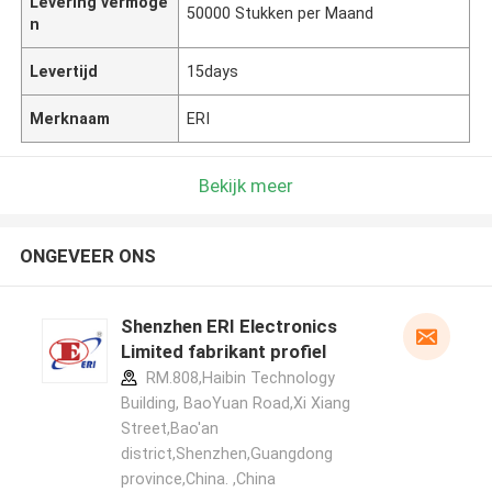
Levering vermoge
50000 Stukken per Maand
n
Levertijd
15days
Merknaam
ERI
Bekijk meer
ONGEVEER ONS
Shenzhen ERI Electronics
Limited fabrikant profiel
RM.808,Haibin Technology
Building, BaoYuan Road,Xi Xiang
Street,Bao'an
district,Shenzhen,Guangdong
province,China. ,China