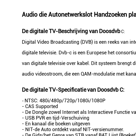
Audio die Autonetwerkslot Handzoeken pla
De digitale TV-Beschrijving van Doosdvb
C:
Digital Video Broadcasting (DVB) is een reeks van i
digitale televisie. Dvb-c is een Europese het conso
van digitale televisie over kabel. Dit systeem brengt
audio videostroom, die een QAM-modulatie met kana
De digitale TV-
Specificatie
van Doosdvb C
:
NTSC: 480i/480p/720p/1080i/1080P
-
- CAS Supported
- De Dongle zowel Internet als Interactieve Functie 
- USB PVR en tijd-Verschuiving
- En kanaal die boeken uitgeven
- NIT-de Auto ontdekt vanaf NIT-versienummer.
- De Gids/het Genre van STB vanaf BAT Lijst (Boeket