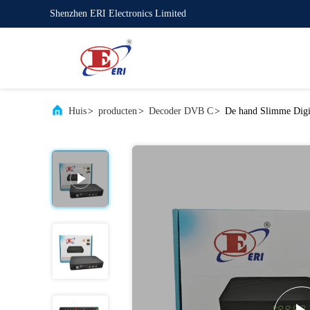
Shenzhen ERI Electronics Limited
Huis
>
producten
>
Decoder DVB C
>
De hand Slimme Digit