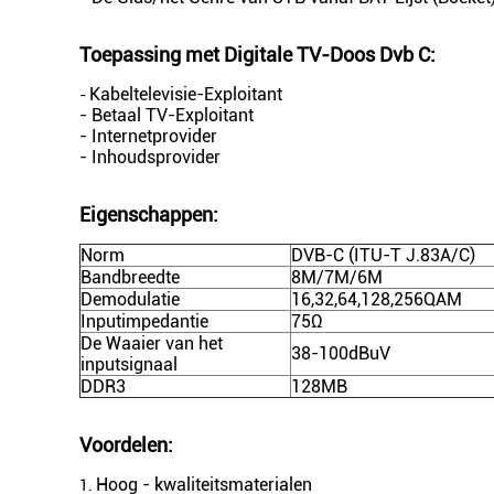
Toepassing met
Digitale TV-Doos Dvb C:
Kabeltelevisie-Exploitant
-
- Betaal TV-Exploitant
- Internetprovider
- Inhoudsprovider
Eigenschappen:
Norm
DVB-C (ITU-T J.83A/C)
Bandbreedte
8M/7M/6M
Demodulatie
16,32,64,128,256QAM
Inputimpedantie
75Ω
De Waaier van het
38-100dBuV
inputsignaal
DDR3
128MB
Voordelen:
Hoog - kwaliteitsmaterialen
1.