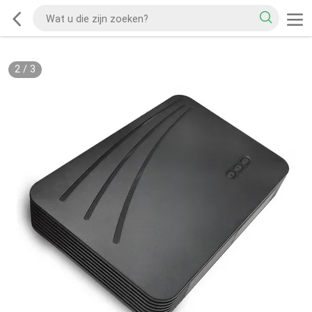
2
/
3