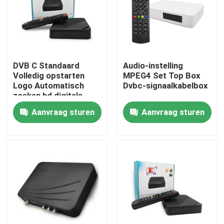
Over ons
Fabrieksreis
DVB C Standaard
Audio-instelling
Volledig opstarten
MPEG4 Set Top Box
Logo Automatisch
Dvbc-signaalkabelbox
Kwaliteitscontrole
zoeken hd digitale
settopbox Dvb C
Aanvraag sturen
Aanvraag sturen
Mpeg4 Hd Tv Tuner
Contacteer ons
Vraag een offerte aan
Televisie Hoogste Doos
De Vastgestelde Hoogste Doos van DVBC