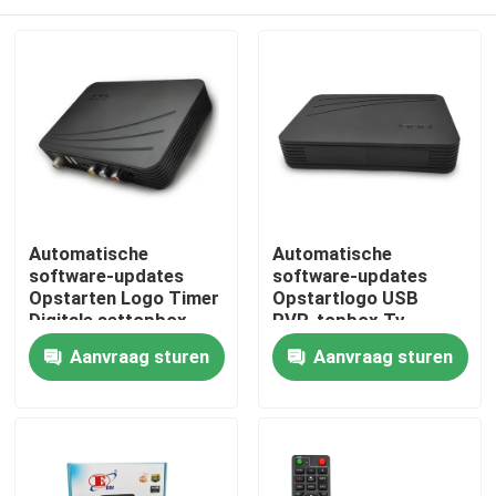
Automatische
Automatische
software-updates
software-updates
Opstarten Logo Timer
Opstartlogo USB
Digitale settopbox
PVR-topbox Tv
Digitale tv-settopbox
digitale kabelset-
Thuis
Aanvraag sturen
Aanvraag sturen
topbox
Producten
VR-show