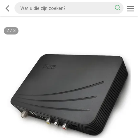
2
/
3