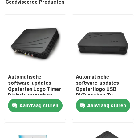
Geadviseerde Producten
Automatische
Automatische
software-updates
software-updates
Opstarten Logo Timer
Opstartlogo USB
Digitale settopbox
PVR-topbox Tv
Thuis
Digitale tv-settopbox
digitale kabelset-
Aanvraag sturen
Aanvraag sturen
topbox
Producten
VR-show