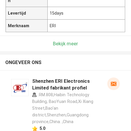
n
Levertijd
15days
Merknaam
ERI
Bekijk meer
ONGEVEER ONS
Shenzhen ERI Electronics
Limited fabrikant profiel
RM.808,Haibin Technology
Building, BaoYuan Road,Xi Xiang
Street,Bao'an
district,Shenzhen,Guangdong
province,China. ,China
5.0