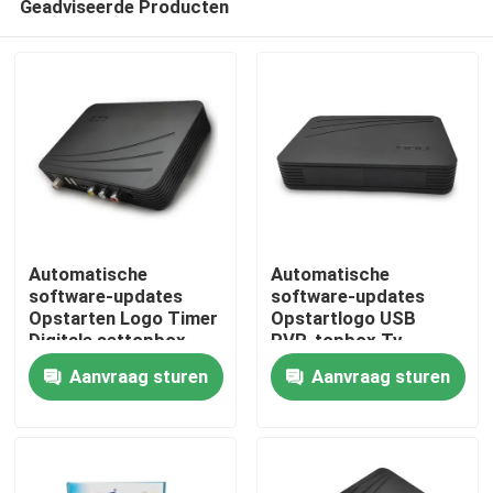
Geadviseerde Producten
Automatische
Automatische
software-updates
software-updates
Opstarten Logo Timer
Opstartlogo USB
Digitale settopbox
PVR-topbox Tv
Thuis
Digitale tv-settopbox
digitale kabelset-
Aanvraag sturen
Aanvraag sturen
topbox
Producten
VR-show