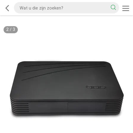
2
/
3