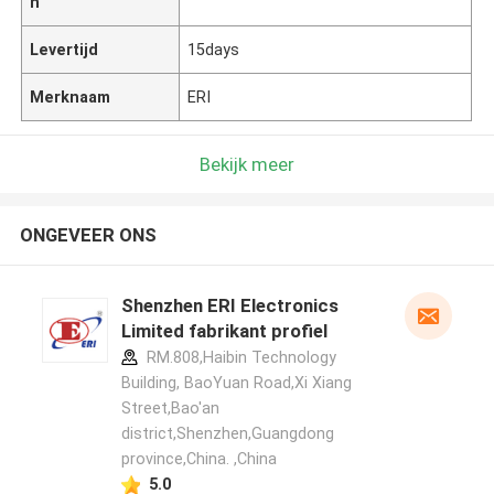
n
Levertijd
15days
Merknaam
ERI
Bekijk meer
ONGEVEER ONS
Shenzhen ERI Electronics
Limited fabrikant profiel
RM.808,Haibin Technology
Building, BaoYuan Road,Xi Xiang
Street,Bao'an
district,Shenzhen,Guangdong
province,China. ,China
5.0