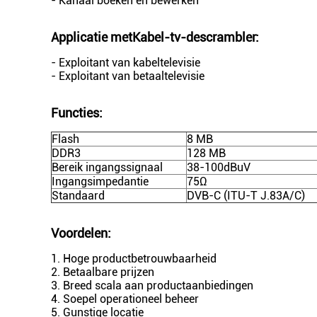
- Kanaal boeken en bewerken
Applicatie met
Kabel-tv-descrambler
:
- Exploitant van kabeltelevisie
- Exploitant van betaaltelevisie
Functies:
Flash
8 MB
DDR3
128 MB
Bereik ingangssignaal
38-100dBuV
Ingangsimpedantie
75Ω
Standaard
DVB-C (ITU-T J.83A/C)
Voordelen:
1. Hoge productbetrouwbaarheid
2. Betaalbare prijzen
3. Breed scala aan productaanbiedingen
4. Soepel operationeel beheer
5. Gunstige locatie