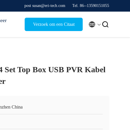
post susan@eri-tech.com
Tel. 86--13590151055
eer


Verzoek om een Citaat
 Set Top Box USB PVR Kabel
er
nzhen China