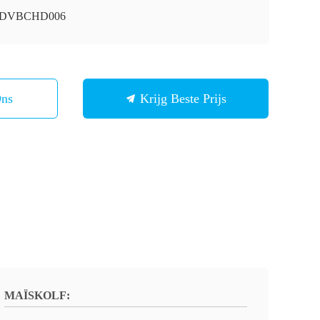
i-DVBCHD006
Ons
Krijg Beste Prijs
MAÏSKOLF: