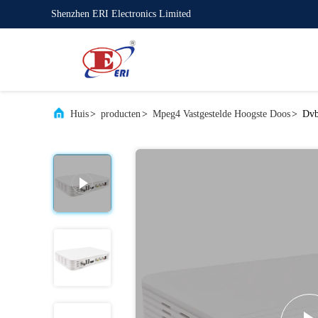
Shenzhen ERI Electronics Limited
Huis
>
producten
>
Mpeg4 Vastgestelde Hoogste Doos
>
Dvb