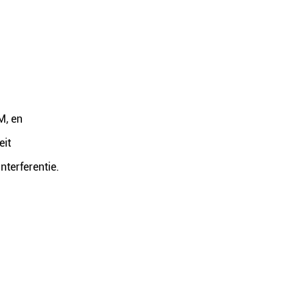
M, en
eit
terferentie.