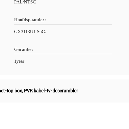
PAL/NTSC
Hoofdspaander:
GX3113U1 SoC.
Garantie:
1year
et-top box
,
PVR kabel-tv-descrambler